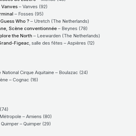
e Vanves
– Vanves (92)
rminal
– Fosses (95)
e Guess Who ?
– Utretch (The Netherlands)
ane, Scène conventionnée
– Beynes (78)
plore the North
– Leewarden (The Netherlands)
 Grand-Figeac
, salle des fêtes – Aspières (12)
 National Cirque Aquitaine – Boulazac (24)
ène – Cognac (16)
(74)
Métropole – Amiens (80)
e Quimper – Quimper (29)