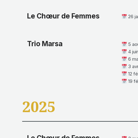
Le Chœur de Femmes
26 ja
Trio Marsa
5 ao
4 jui
6 ma
3 avr
12 fé
19 fé
2025
Le Chœur de Femmes