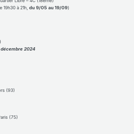
uartier Libre – 4C (18ème)
de 19h30 à 21h,
du 9/05 au 19/09
)
)
3 décembre 2024
ers (93)
aris (75)