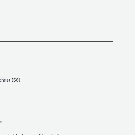
)
hrist (56)
se