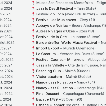
ai 2024
Museo San Francesco Montefalco – Foligno 
ai 2024
Jazz Is Dead! Festival
– Turin (Italie)
in 2024
Festival
Rio Loco
(avec Erik Truffaz) – Tou
in 2024
Festival Les Musicaves
– Givry (71)
in 2024
Abbaye de Noirlac
– Bruère Allichamps (1
in 2024
Autres Rivages d’Uzès
– Uzès (18)
llet 2024
Festival de la Cité
– Lausanne (Suisse)
illet 2024
Bardentreffen World Music Festival
– Nu
ût 2024
Import Export
– Munich (Allemagne)
ût 2024
Le Castrum
– Yverdon-les-Bains (Suisse)
oût 2024
Festival Caunes – Minervois
– Abbaye de 
pt. 2024
Jazz à la Villette
– Cité de la musique, Par
pt. 2024
Fasching Club
– Malmö (Suède)
pt. 2024
Victoriateatern
– Malmö (Suède)
ct. 2024
Nancy Jazz Pulsation
– Nancy (54)
ct. 2024
Nancy Jazz Pulsation
– Herserange (54)
ct. 2024
Final Descent
– Copenhague (Danemark)
v. 2024
Espace 1789
– St Ouen (93)
ov. 2024
Espace Glenmor
(co.orga La Grande Bouti