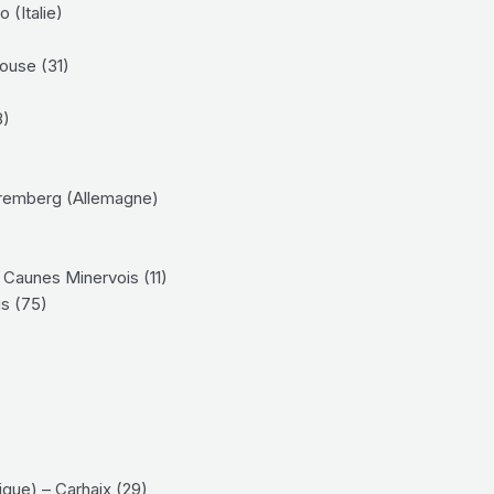
(Italie)
louse (31)
8)
remberg (Allemagne)
Caunes Minervois (11)
is (75)
que) – Carhaix (29)