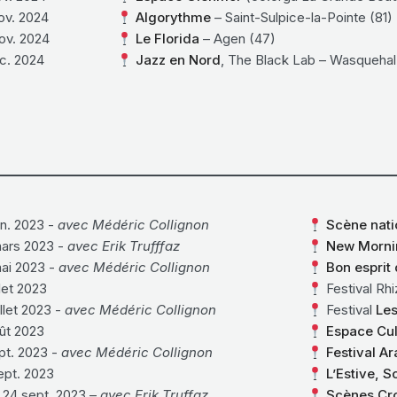
ov. 2024
Algorythme
– Saint-Sulpice-la-Pointe (81)
ov. 2024
Le Florida
– Agen (47)
c. 2024
Jazz en Nord
, The Black Lab – Wasquehal
n. 2023 -
avec Médéric Collignon
Scène nati
ars 2023 -
avec Erik Trufffaz
New Mornin
ai 2023 -
avec Médéric Collignon
Bon esprit 
llet 2023
Festival Rhi
illet 2023 -
avec Médéric Collignon
Festival
Les
ût 2023
Espace Cult
pt. 2023 -
avec Médéric Collignon
Festival A
ept. 2023
L’Estive, 
 24 sept. 2023 –
avec Erik Truffaz
Scènes Cro