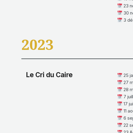
23 n
30 n
3 dé
2023
Le Cri du Caire
25 ja
27 m
28 m
7 jui
17 ju
11 ao
6 se
22 s
23 &