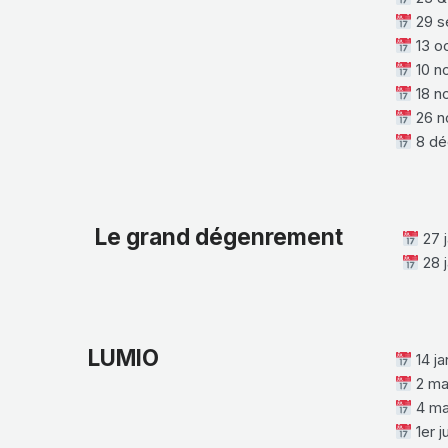
29 s
13 o
10 n
18 n
26 n
8 dé
Le grand dégenrement
27 j
28 j
LUMIO
14 ja
2 ma
4 ma
1er j