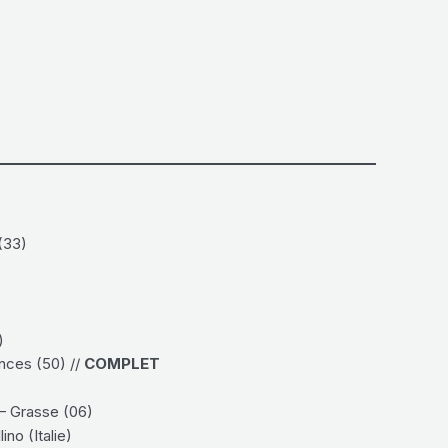
(33)
)
nces (50) //
COMPLET
 – Grasse (06)
ino (Italie)