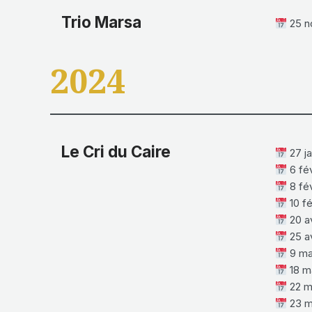
Trio Marsa
25 n
2024
Le Cri du Caire
27 ja
6 fé
8 fé
10 fé
20 av
25 av
9 ma
18 m
22 m
23 m