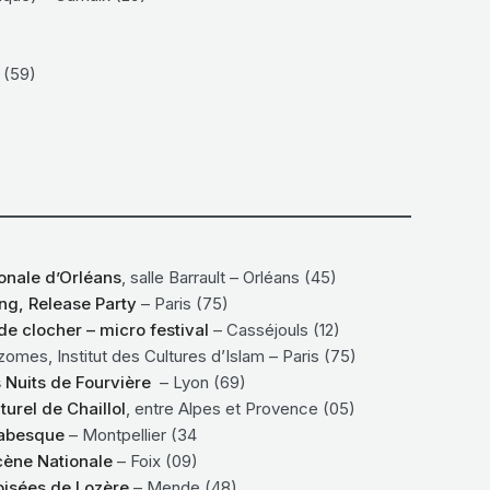
 (59)
onale d’Orléans
, salle Barrault – Orléans (45)
g, Release Party
– Paris (75)
de clocher – micro festival
– Casséjouls (12)
zomes, Institut des Cultures d’Islam – Paris (75)
 Nuits de Fourvière
– Lyon (69)
urel de Chaillol
, entre Alpes et Provence (05)
rabesque
– Montpellier (34
Scène Nationale
– Foix (09)
isées de Lozère
– Mende (48)