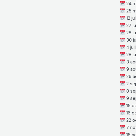
24 m
25 m
12 ju
27 ju
28 ju
30 ju
4 jui
28 ju
3 ao
9 ao
26 a
2 se
8 se
9 se
15 o
16 o
22 o
7 no
16 n