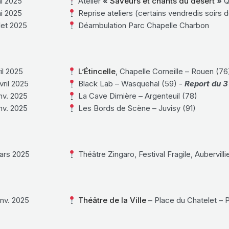
i 2025
Atelier
«
Saveurs et chants du désert
»
Q
i 2025
Reprise ateliers (certains vendredis soirs 
llet 2025
Déambulation Parc Chapelle Charbon
il 2025
L’Étincelle
, Chapelle Corneille – Rouen (76
vril 2025
Black Lab – Wasquehal (59) -
Report du 
nv. 2025
La Cave Dimière – Argenteuil (78)
nv. 2025
Les Bords de Scène – Juvisy (91)
ars 2025
Théâtre Zingaro, Festival Fragile, Aubervilli
nv. 2025
Théâtre de la Ville
– Place du Chatelet – P