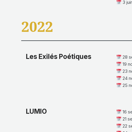
3 jui
2022
Les Exilés Poétiques
28 s
19 n
23 n
24 n
25 n
LUMIO
16 se
21 se
22 s