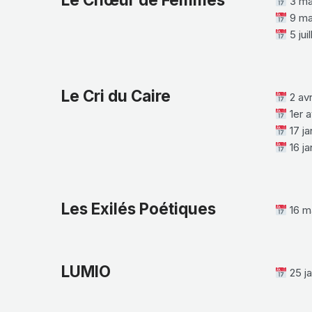
3 ma
9 ma
5 jui
Le Cri du Caire
2 avr
1er a
17 ja
16 ja
Les Exilés Poétiques
16 m
LUMIO
25 ja