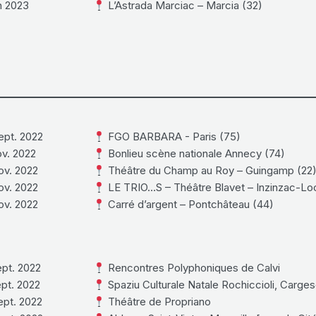
n 2023
L’Astrada Marciac – Marcia (32)
ept. 2022
FGO BARBARA - Paris (75)
ov. 2022
Bonlieu scène nationale Annecy (74)
ov. 2022
Théâtre du Champ au Roy – Guingamp (22
ov. 2022
LE TRIO…S – Théâtre Blavet – Inzinzac-Loc
ov. 2022
Carré d’argent – Pontchâteau (44)
pt. 2022
Rencontres Polyphoniques de Calvi
pt. 2022
Spaziu Culturale Natale Rochiccioli, Carge
ept. 2022
Théâtre de Propriano