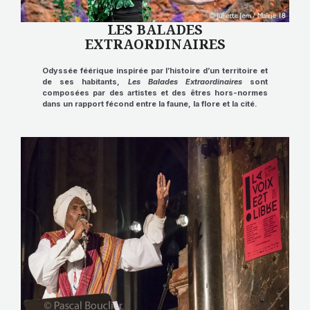
LES BALADES
EXTRAORDINAIRES
Odyssée féérique
inspirée par l’histoire d’un territoire et
de ses habitants,
Les Balades Extraordinaires
sont
composées par des artistes et des êtres hors-normes
dans un rapport fécond entre
la faune, la flore et la cité
.